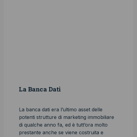
Casa ma non sai
da dove
cominciare?
Comincia da qui!
SCARICA LA GUIDA
GRATUITA.
NOVITÀ
La Banca Dati
La banca dati era l’ultimo asset delle
potenti strutture di marketing immobiliare
di qualche anno fa, ed è tutt’ora molto
prestante anche se viene costruita e