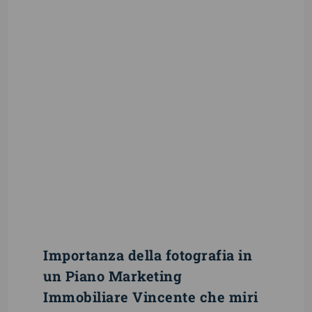
Valuta Casa
Scopri il Valore della Tua Casa
comodamente online
VALUTA
ADESSO
E' GRATIS
Importanza della fotografia in
un Piano Marketing
Immobiliare Vincente che miri