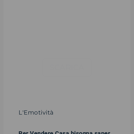
SCARICA
2026
L'Emotività
Per Vendere Casa bisogna saper