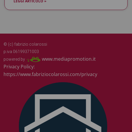
LEGGI ARTICOLO »
© (c) fabrizio colarossi
p.iva 06199371003
www.mediapromotion.it
powered by
Privacy Policy:
https://www.fabriziocolarossi.com/privacy