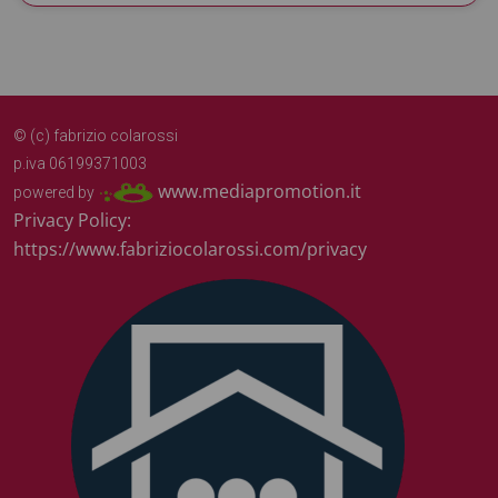
© (c) fabrizio colarossi
p.iva 06199371003
www.mediapromotion.it
powered by
Privacy Policy:
https://www.fabriziocolarossi.com/privacy