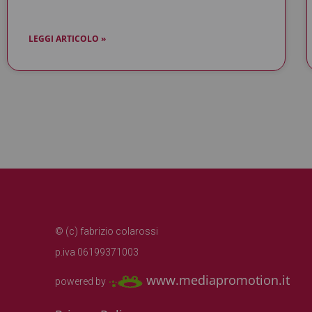
LEGGI ARTICOLO »
© (c) fabrizio colarossi
p.iva 06199371003
www.mediapromotion.it
powered by