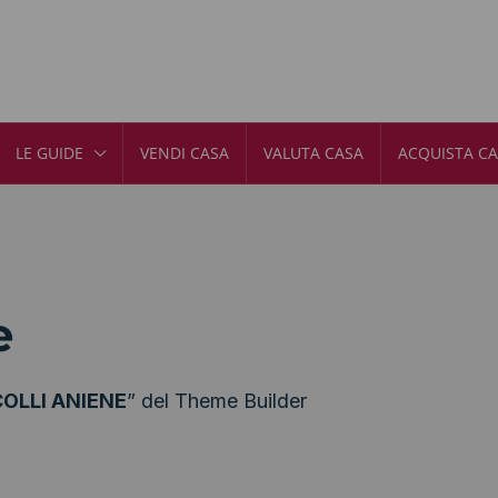
LE GUIDE
VENDI CASA
VALUTA CASA
ACQUISTA C
e
OLLI ANIENE
” del Theme Builder