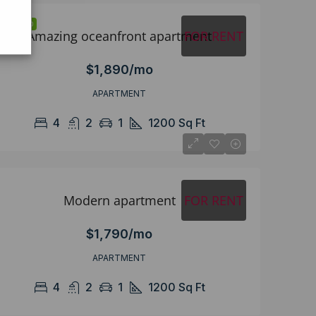
FEATURED
Amazing oceanfront apartment
FOR RENT
$1,890/mo
APARTMENT
4
2
1
1200
Sq Ft
Modern apartment
FOR RENT
$1,790/mo
APARTMENT
4
2
1
1200
Sq Ft