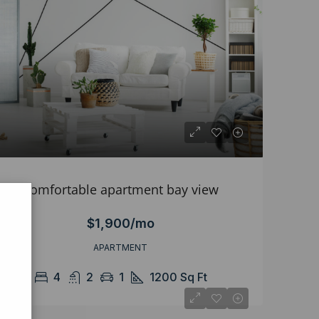
Comfortable apartment bay view
$1,900/mo
APARTMENT
4
2
1
1200
Sq Ft