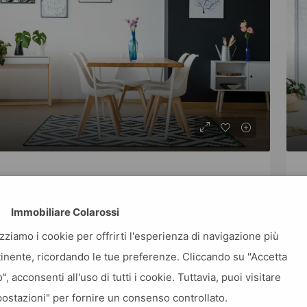
Renovated apartment at last floor
Immobiliare Colarossi
$2,200/mo
izziamo i cookie per offrirti l'esperienza di navigazione più
APARTMENT
inente, ricordando le tue preferenze. Cliccando su "Accetta
4
2
1
1200
Sq Ft
o", acconsenti all'uso di tutti i cookie. Tuttavia, puoi visitare
ostazioni" per fornire un consenso controllato.