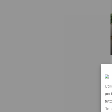
Util
pert
tutt
"Imp