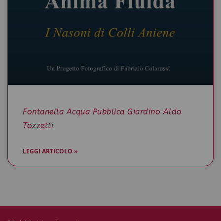
Fontanella Acqua Pubblica Giardino Aldo
Tozzetti
LEGGI ARTICOLO »