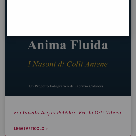
Fontanella Acqua Pubblica Vecchi Orti Urbani
LEGGI ARTICOLO »