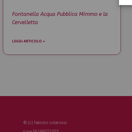
Fontanella Acqua Pubblica Mimmo e la
Cervelletta
LEGGI ARTICOLO »
© (c) fabrizio colarossi
p.iva 06199371003