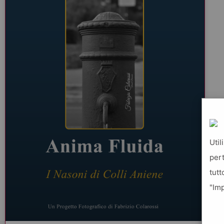
Util
pert
tutt
"Imp