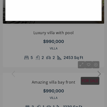
Luxury villa with pool
$990,000
VILLA
5
2
2
2453
Sq Ft
FOR SALE
Amazing villa bay front
$990,000
VILLA