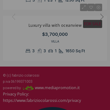
3
1
1
1230
Sq Ft
FOR SALE
Luxury villa with oceanview
$3,700,000
VILLA
3
3
1
1650
Sq Ft
© (c) fabrizio colarossi
p.iva 06199371003
www.mediapromotion.it
powered by
Privacy Policy:
https://www.fabriziocolarossi.com/privacy