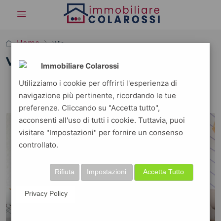
Home
Villa
Villa
Immobiliare Colarossi
3 Properties
Utilizziamo i cookie per offrirti l'esperienza di
navigazione più pertinente, ricordando le tue
ORDINE PREDEFINITO
Ordina per:
preferenze. Cliccando su "Accetta tutto",
acconsenti all'uso di tutti i cookie. Tuttavia, puoi
FOR SALE
visitare "Impostazioni" per fornire un consenso
controllato.
Rifiuta
Impostazioni
Accetta Tutto
Privacy Policy