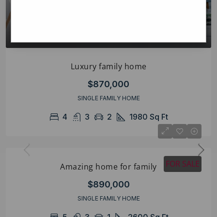
Luxury family home
$870,000
SINGLE FAMILY HOME
4
3
2
1980
Sq Ft
FOR SALE
Amazing home for family
$890,000
SINGLE FAMILY HOME