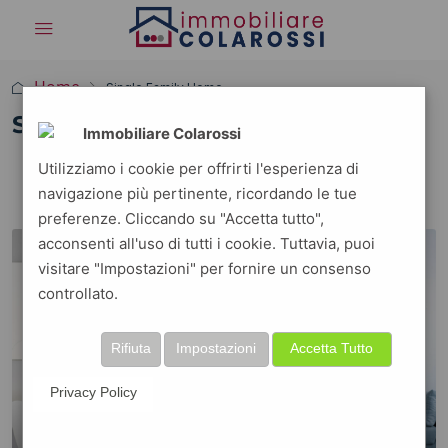
Home
Single Family Home
Single Family Home
Immobiliare Colarossi
3 Properties
Utilizziamo i cookie per offrirti l'esperienza di
navigazione più pertinente, ricordando le tue
ORDINE PREDEFINITO
Ordina per:
preferenze. Cliccando su "Accetta tutto",
acconsenti all'uso di tutti i cookie. Tuttavia, puoi
FOR SALE
FEATURED
visitare "Impostazioni" per fornire un consenso
controllato.
Rifiuta
Impostazioni
Accetta Tutto
Privacy Policy