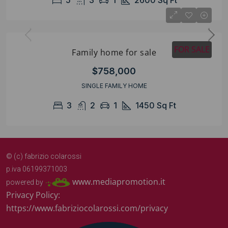
5
3
1
2600
Sq Ft
FOR SALE
Family home for sale
$758,000
SINGLE FAMILY HOME
3
2
1
1450
Sq Ft
© (c) fabrizio colarossi
p.iva 06199371003
www.mediapromotion.it
powered by
Privacy Policy:
https://www.fabriziocolarossi.com/privacy