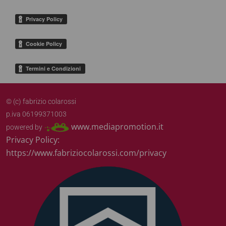
© (c) fabrizio colarossi
p.iva 06199371003
www.mediapromotion.it
powered by
Privacy Policy:
https://www.fabriziocolarossi.com/privacy