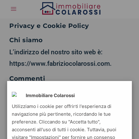
Privacy e Cookie Policy
Chi siamo
L’indirizzo del nostro sito web è:
https://www.fabriziocolarossi.com.
Commenti
Quando i visitatori lasciano commenti sul
Immobiliare Colarossi
sito, raccogliamo i dati mostrati nel
Utilizziamo i cookie per offrirti l'esperienza di
modulo dei commenti oltre all’indirizzo IP
navigazione più pertinente, ricordando le tue
preferenze. Cliccando su "Accetta tutto",
del visitatore e la stringa dello user agent
acconsenti all'uso di tutti i cookie. Tuttavia, puoi
del browser per facilitare il rilevamento
visitare "Impostazioni" per fornire un consenso