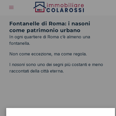
Fontanelle di Roma: i nasoni
come patrimonio urbano
In ogni quartiere di Roma c’è almeno una
fontanella.
Non come eccezione, ma come regola.
I
nasoni
sono uno dei segni più costanti e meno
raccontati della città eterna.