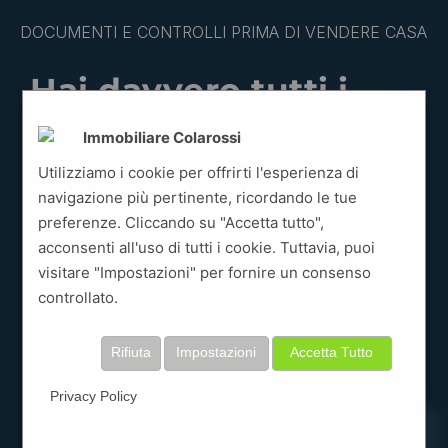
DOCUMENTI E CONTROLLI PRIMA DI VENDERE CASA
Hai davvero tutti i
documenti necessari
Immobiliare Colarossi
per vendere casa?
Utilizziamo i cookie per offrirti l'esperienza di
navigazione più pertinente, ricordando le tue
Molte compravendite si
preferenze. Cliccando su "Accetta tutto",
complicano o subiscono
acconsenti all'uso di tutti i cookie. Tuttavia, puoi
ritardi perché emerge un
visitare "Impostazioni" per fornire un consenso
documento mancante
controllato.
proprio nel momento meno
opportuno.
Rifiuta
Impostazioni
Accetta Tutto
Privacy Policy